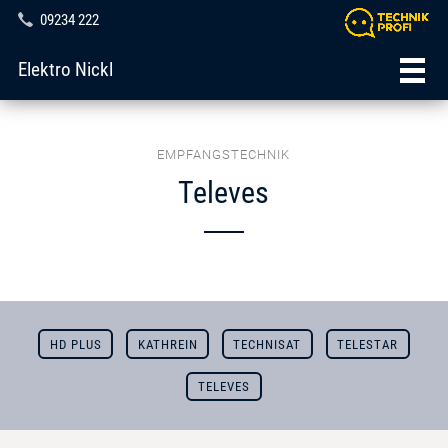
09234 222
Elektro Nickl
EMPFANGSTECHNIK
Televes
HD PLUS
KATHREIN
TECHNISAT
TELESTAR
TELEVES