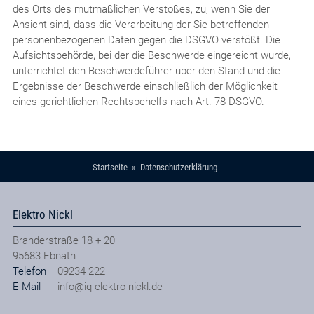
des Orts des mutmaßlichen Verstoßes, zu, wenn Sie der
Ansicht sind, dass die Verarbeitung der Sie betreffenden
personenbezogenen Daten gegen die DSGVO verstößt. Die
Aufsichtsbehörde, bei der die Beschwerde eingereicht wurde,
unterrichtet den Beschwerdeführer über den Stand und die
Ergebnisse der Beschwerde einschließlich der Möglichkeit
eines gerichtlichen Rechtsbehelfs nach Art. 78 DSGVO.
Startseite
Datenschutzerklärung
Elektro Nickl
Branderstraße 18 + 20
95683
Ebnath
Telefon
09234 222
E-Mail
info@iq-elektro-nickl.de