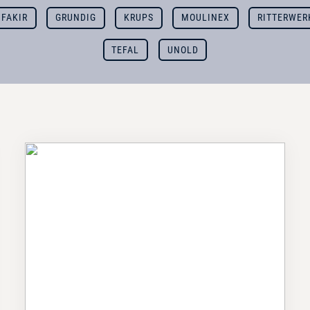
FAKIR
GRUNDIG
KRUPS
MOULINEX
RITTERWER
TEFAL
UNOLD